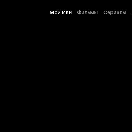
Мой Иви
Фильмы
Сериалы
Детям