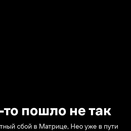
 пошло не так
бой в Матрице, Нео уже в пути
й Иви»