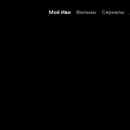
Мой Иви
Фильмы
Сериалы
Детям