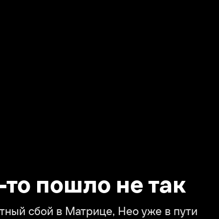
 пошло не так
бой в Матрице, Нео уже в пути
й Иви»